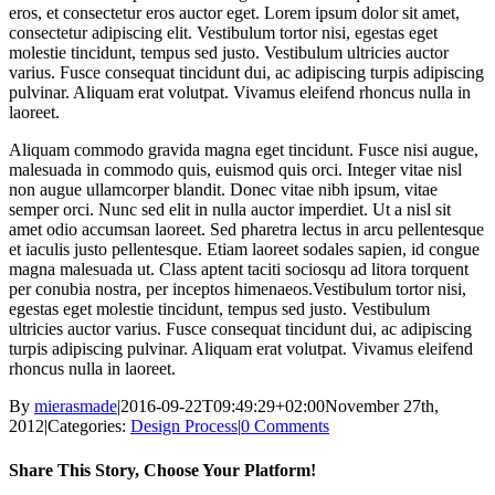
eros, et consectetur eros auctor eget. Lorem ipsum dolor sit amet,
consectetur adipiscing elit. Vestibulum tortor nisi, egestas eget
molestie tincidunt, tempus sed justo. Vestibulum ultricies auctor
varius. Fusce consequat tincidunt dui, ac adipiscing turpis adipiscing
pulvinar. Aliquam erat volutpat. Vivamus eleifend rhoncus nulla in
laoreet.
Aliquam commodo gravida magna eget tincidunt. Fusce nisi augue,
malesuada in commodo quis, euismod quis orci. Integer vitae nisl
non augue ullamcorper blandit. Donec vitae nibh ipsum, vitae
semper orci. Nunc sed elit in nulla auctor imperdiet. Ut a nisl sit
amet odio accumsan laoreet. Sed pharetra lectus in arcu pellentesque
et iaculis justo pellentesque. Etiam laoreet sodales sapien, id congue
magna malesuada ut. Class aptent taciti sociosqu ad litora torquent
per conubia nostra, per inceptos himenaeos.Vestibulum tortor nisi,
egestas eget molestie tincidunt, tempus sed justo. Vestibulum
ultricies auctor varius. Fusce consequat tincidunt dui, ac adipiscing
turpis adipiscing pulvinar. Aliquam erat volutpat. Vivamus eleifend
rhoncus nulla in laoreet.
By
mierasmade
|
2016-09-22T09:49:29+02:00
November 27th,
2012
|
Categories:
Design Process
|
0 Comments
Share This Story, Choose Your Platform!